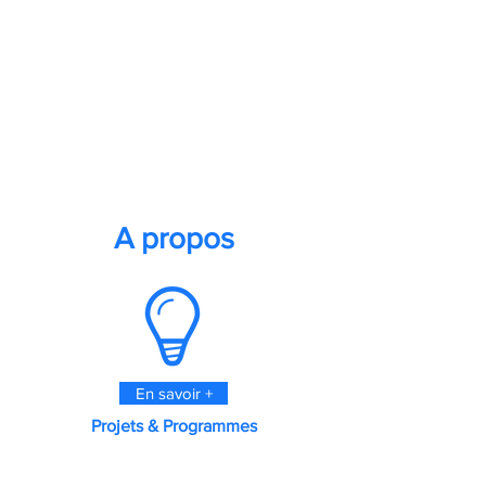
SANUVA Initiatives France est une
association de droit français, loi 1901. Elle
intervient entre la France et l'Afrique et
codéveloppe avec ses bénéficiaires des
projets et programmes à impact en matière
de gestion durable des déchets dans une
démarche d'économie circulaire.
A propos
En savoir +
Projets & Programmes