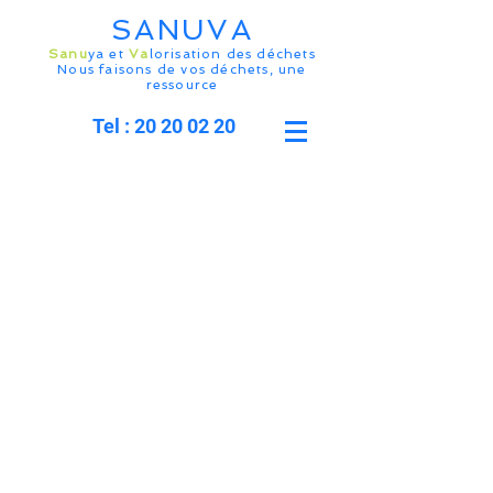
SANUVA
Sanu
ya et
Va
lorisation des déchets
Nous faisons de vos déchets, une
ressource
Tel : 20 20 02 20
SANUVA Initiatives France