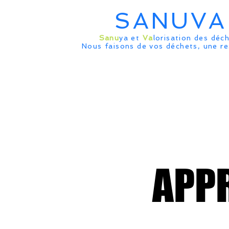
SANUVA
Sanu
ya et
Va
lorisation des déc
Nous faisons de vos déchets, une r
APP
APP