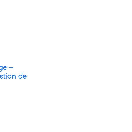
ge –
stion de