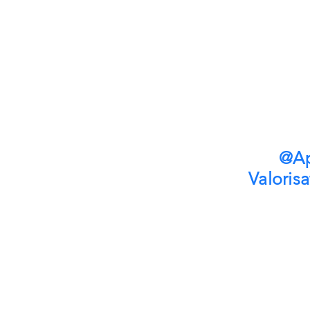
@Ap
Valorisa
CONTACTEZ- NOUS
contact@sanuva.com