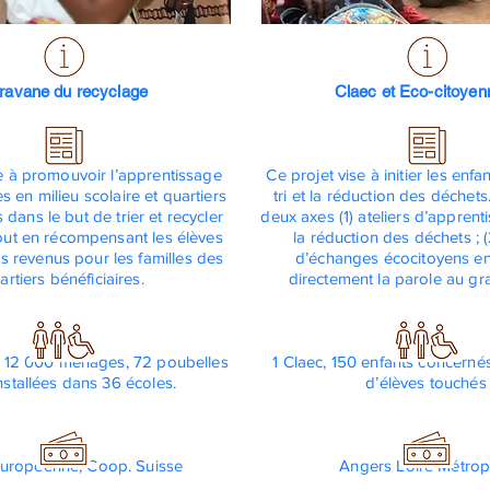
ravane du recyclage
Claec et Eco-citoyen
se à promouvoir l’apprentissage
Ce projet vise à initier les enf
 en milieu scolaire et quartiers
tri et la réduction des déchets
 dans le but de trier et recycler
deux axes (1) ateliers d’apprenti
out en récompensant les élèves
la réduction des déchets ; (
s revenus pour les familles des
d’échanges écocitoyens e
artiers bénéficiaires.
directement la parole au gr
, 12 000 ménages, 72 poubelles
1 Claec, 150 enfants concerné
installées dans 36 écoles.
d’élèves touchés
uropéenne
, Coop. Suisse
Angers Loire Métrop