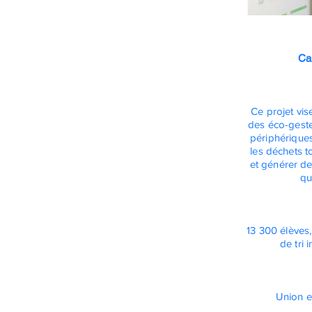
Ca
Ce projet vi
des éco-gestes
périphériques
les déchets t
et générer de
qu
13 300 élèves
de tri 
Union
e