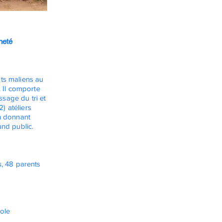
neté
ants maliens au
. Il comporte
ssage du tri et
2) atéliers
n donnant
and public.
s, 48 parents
ole