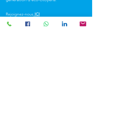
Rejoignez-nous
ICI
Citoyens
Devenez la nouvelle génération d’acteurs
et le relais de la dynamique d'économie
circulaire auprès de vos concitoyens.
Rejoignez-nous
ICI